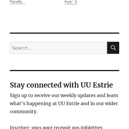
Panetta
Park”
SE
Search
for:
Stay connected with UU Estrie
Sign up to receive our weekly updates and learn
what’s happening at UU Estrie and in our wider
community.
Inscrivez-vous pour recevoir nos infolettres