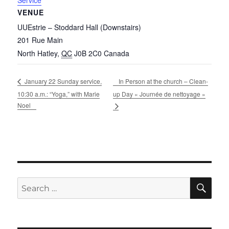
Service
VENUE
UUEstrie – Stoddard Hall (Downstairs)
201 Rue Main
North Hatley
,
QC
J0B 2C0
Canada
In Person at the church – Clean-
January 22 Sunday service,
10:30 a.m.: “Yoga,” with Marie
up Day « Journée de nettoyage »
Noel
SE
Search
for: